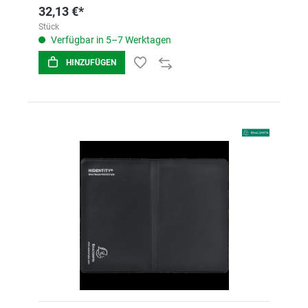
32,13 €*
Stück
Verfügbar in 5–7 Werktagen
HINZUFÜGEN