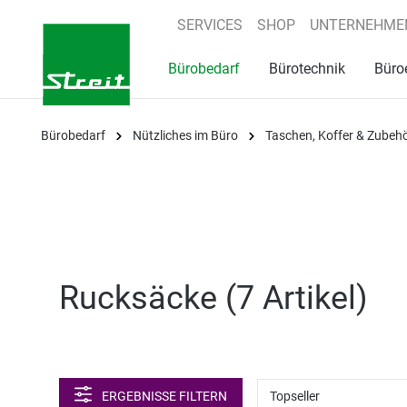
springen
Zur Hauptnavigation springen
SERVICES
SHOP
UNTERNEHME
Bürobedarf
Bürotechnik
Büro
Bürobedarf
Nützliches im Büro
Taschen, Koffer & Zubeh
Rucksäcke (
7 Artikel
)
ERGEBNISSE FILTERN