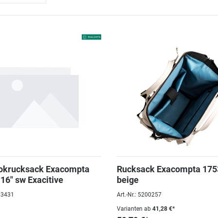
okrucksack Exacompta
Rucksack Exacompta 175
16" sw Exacitive
beige
203431
Art.-Nr.: 5200257
Varianten ab
41,28 €*