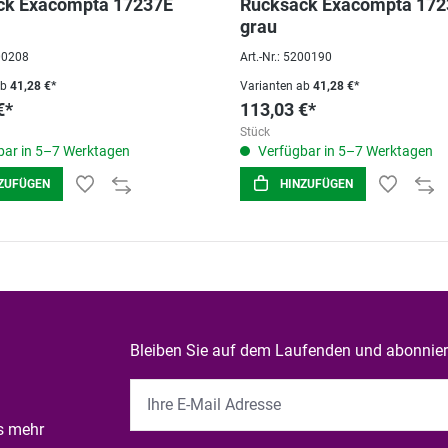
ck Exacompta 17237E
Rucksack Exacompta 172
grau
200208
Art.-Nr.: 5200190
ab
41,28 €*
Varianten ab
41,28 €*
€*
113,03 €*
Stück
ar in 5–7 Werktagen
Verfügbar in 5–7 Werktagen
ZUFÜGEN
HINZUFÜGEN
Bleiben Sie auf dem Laufenden und abonniere
es mehr