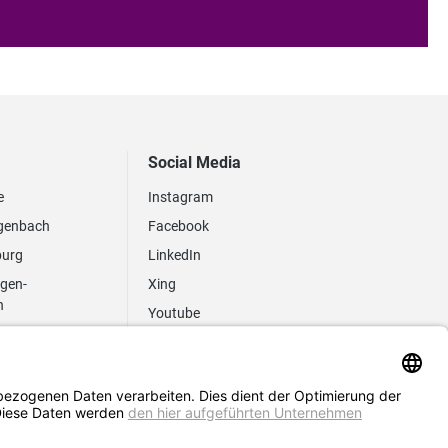
Social Media
e
Instagram
genbach
Facebook
burg
LinkedIn
ngen-
Xing
n
Youtube