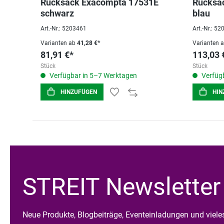
Rucksack Exacompta 17531E
Rucksa
schwarz
blau
Art.-Nr.: 5203461
Art.-Nr.: 5
Varianten ab
41,28 €*
Varianten 
81,91 €*
113,03 
Stück
Stück
Verfügbar in 5–7 Werktagen
Verfügb
HINZUFÜGEN
HIN
STREIT Newsletter
Neue Produkte, Blogbeiträge, Eventeinladungen und viel