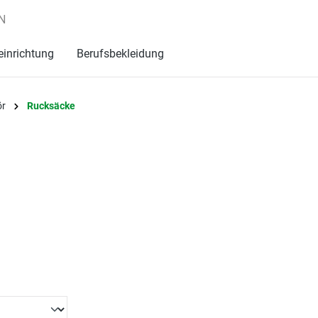
N
einrichtung
Berufsbekleidung
ör
Rucksäcke