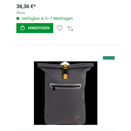
36,36 €*
Stück
Verfügbar in 5–7 Werktagen
HINZUFÜGEN