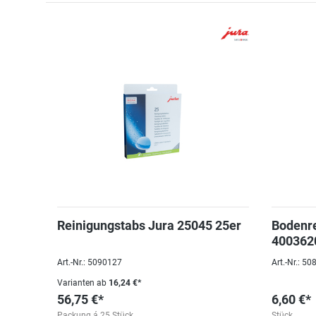
Reinigungstabs Jura 25045 25er
Bodenr
4003620
Art.-Nr.: 5090127
Art.-Nr.: 5
Varianten ab
16,24 €*
56,75 €*
6,60 €*
Packung á 25 Stück
Stück