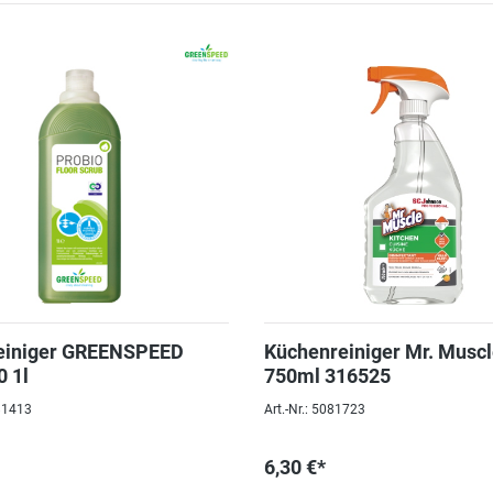
einiger GREENSPEED
Küchenreiniger Mr. Musc
 1l
750ml 316525
081413
Art.-Nr.: 5081723
6,30 €*