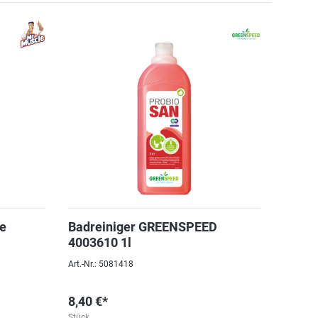
le
Badreiniger GREENSPEED
4003610 1l
Art.-Nr.: 5081418
8,40 €*
Stück