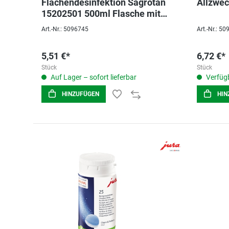
Flächendesinfektion Sagrotan
Allzwec
15202501 500ml Flasche mit
Sprühkopf
Art.-Nr.: 5096745
Art.-Nr.: 5
5,51 €*
6,72 €*
Stück
Stück
Auf Lager – sofort lieferbar
Verfügb
HINZUFÜGEN
HIN