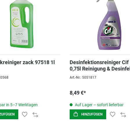
kreiniger zack 97518 1l
Desinfektionsreiniger Cif 
0,75l Reinigung & Desinfe
Einem
070568
Art.-Nr.: 5051817
8,49 €*
ar in 5–7 Werktagen
Auf Lager – sofort lieferbar
ZUFÜGEN
HINZUFÜGEN