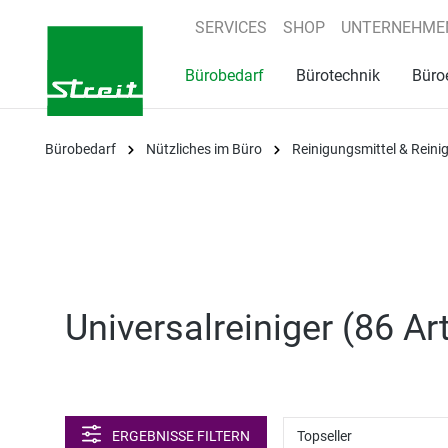
springen
Zur Hauptnavigation springen
SERVICES
SHOP
UNTERNEHME
Bürobedarf
Bürotechnik
Büro
Bürobedarf
Nützliches im Büro
Reinigungsmittel & Rein
Universalreiniger (
86 Art
ERGEBNISSE FILTERN