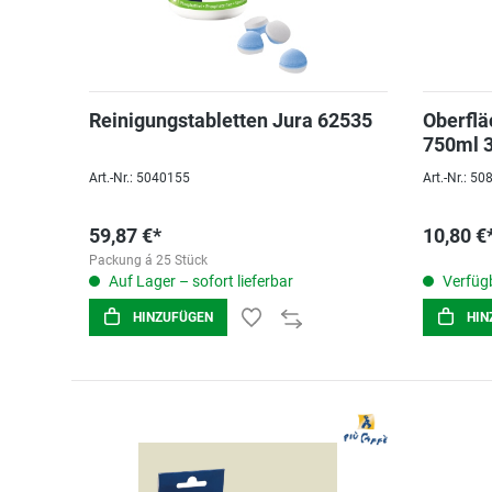
Reinigungstabletten Jura 62535
Oberflä
750ml 
Art.-Nr.: 5040155
Art.-Nr.: 5
59,87 €*
10,80 €
Packung á 25 Stück
Auf Lager – sofort lieferbar
Verfügb
HINZUFÜGEN
HIN