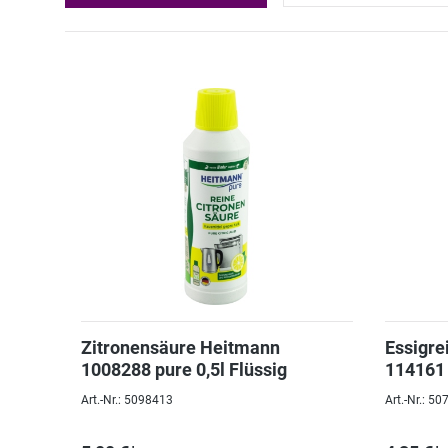
Zitronensäure Heitmann
Essigre
1008288 pure 0,5l Flüssig
114161
Art.-Nr.: 5098413
Art.-Nr.: 5