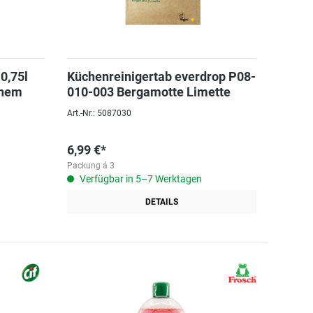
 0,75l
Küchenreinigertab everdrop P08-
inem
010-003 Bergamotte Limette
Art.-Nr.: 5087030
6,99 €*
Packung á 3
Verfügbar in 5–7 Werktagen
DETAILS