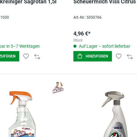
kreiniger Sagrotan 1,5l
Scheuermilch Viss Citrus
091030
Art.-Nr.: 5050766
4,96 €*
Stück
ar in 5–7 Werktagen
Auf Lager – sofort lieferbar
ZUFÜGEN
HINZUFÜGEN