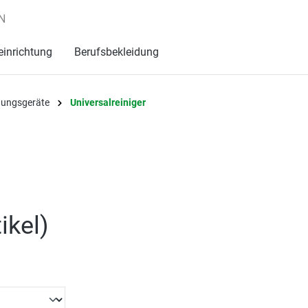
N
einrichtung
Berufsbekleidung
igungsgeräte
Universalreiniger
ikel
)