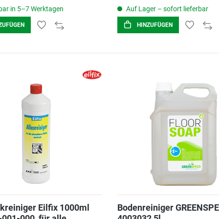
ar in 5–7 Werktagen
Auf Lager – sofort lieferbar
ZUFÜGEN
HINZUFÜGEN
kreiniger Eilfix 1000ml
Bodenreiniger GREENSP
001-000, für alle
4003032 5l