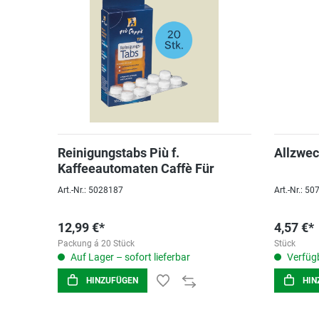
Reinigungstabs Più f.
Allzwec
Kaffeeautomaten Caffè Für
Art.-Nr.: 5028187
Art.-Nr.: 5
12,99 €*
4,57 €*
Packung á 20 Stück
Stück
Auf Lager – sofort lieferbar
Verfügb
HINZUFÜGEN
HIN