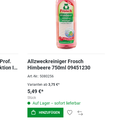
Prof.
Allzweckreiniger Frosch
ktion In
Himbeere 750ml 09451230
Art.-Nr.: 5080256
Varianten ab
3,75 €*
5,49 €*
Stück
Auf Lager – sofort lieferbar
HINZUFÜGEN