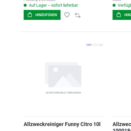
Auf Lager – sofort lieferbar
Verfügb
HINZUFÜGEN
HIN
Allzweckreiniger Funny Citro 10l
Allzwec
100018-