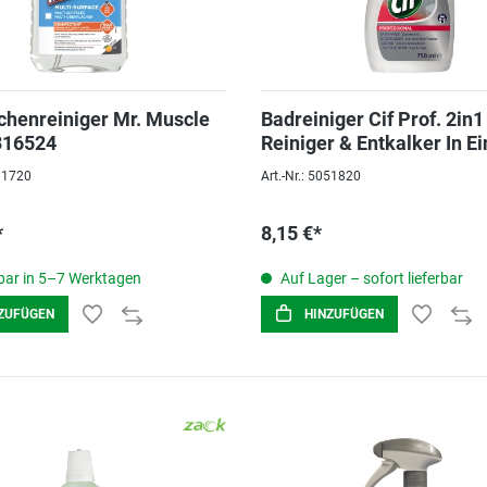
chenreiniger Mr. Muscle
Badreiniger Cif Prof. 2in1
316524
Reiniger & Entkalker In E
081720
Art.-Nr.: 5051820
*
8,15 €*
ar in 5–7 Werktagen
Auf Lager – sofort lieferbar
ZUFÜGEN
HINZUFÜGEN