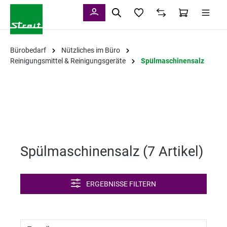
alt springen
Bürobedarf
Nützliches im Büro
Reinigungsmittel & Reinigungsgeräte
Spülmaschinensalz
Spülmaschinensalz (
7 Artikel
)
ERGEBNISSE FILTERN