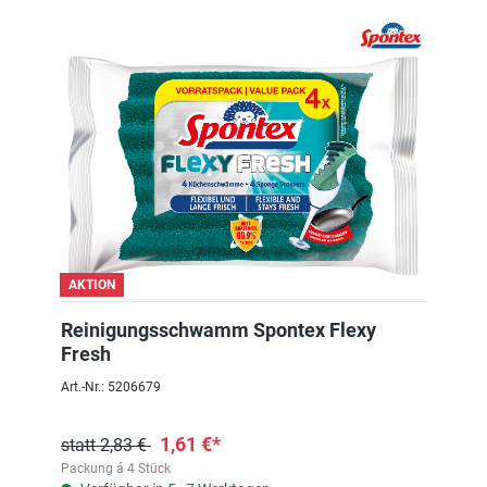
AKTION
Reinigungsschwamm Spontex Flexy
Fresh
Art.-Nr.: 5206679
1,61 €*
statt 2,83 €
Packung á 4 Stück