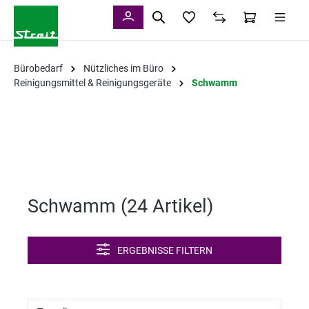
alt springen
Bürobedarf
Nützliches im Büro
Reinigungsmittel & Reinigungsgeräte
Schwamm
Schwamm (
24 Artikel
)
ERGEBNISSE FILTERN