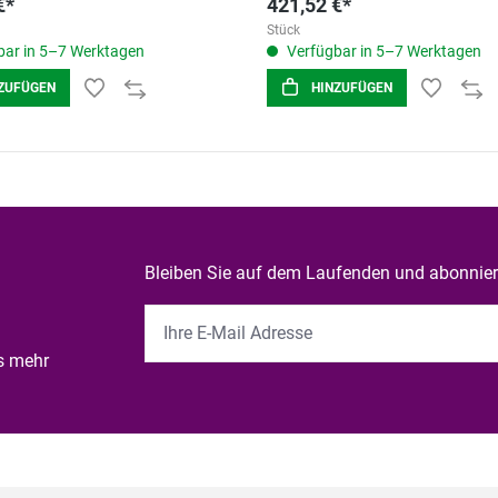
€*
421,52 €*
Stück
ar in 5–7 Werktagen
Verfügbar in 5–7 Werktagen
ZUFÜGEN
HINZUFÜGEN
Bleiben Sie auf dem Laufenden und abonniere
es mehr