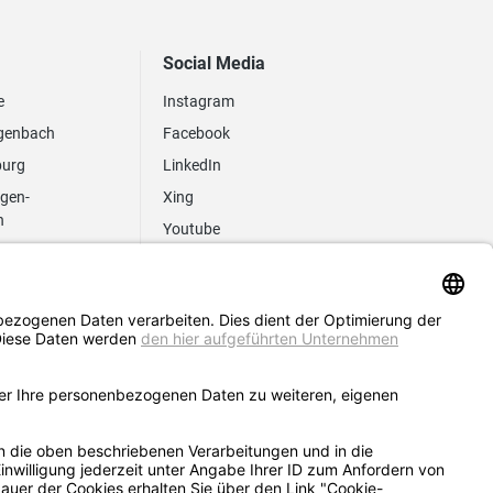
Social Media
e
Instagram
genbach
Facebook
burg
LinkedIn
ngen-
Xing
n
Youtube