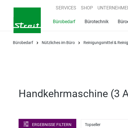
springen
Zur Hauptnavigation springen
SERVICES
SHOP
UNTERNEHME
Bürobedarf
Bürotechnik
Büro
Bürobedarf
Nützliches im Büro
Reinigungsmittel & Rein
Handkehrmaschine (
3 A
ERGEBNISSE FILTERN