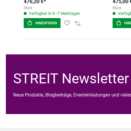
476,20 €*
475,00 
Stück
Stück
Verfügbar in 5–7 Werktagen
Verfügb
HINZUFÜGEN
HIN
STREIT Newsletter
Neue Produkte, Blogbeiträge, Eventeinladungen und viel