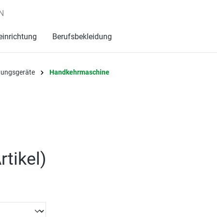
N
einrichtung
Berufsbekleidung
igungsgeräte
Handkehrmaschine
rtikel
)