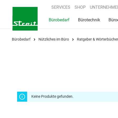
springen
Zur Hauptnavigation springen
SERVICES
SHOP
UNTERNEHME
Bürobedarf
Bürotechnik
Büro
Bürobedarf
Nützliches im Büro
Ratgeber & Wörterbüche
Keine Produkte gefunden.