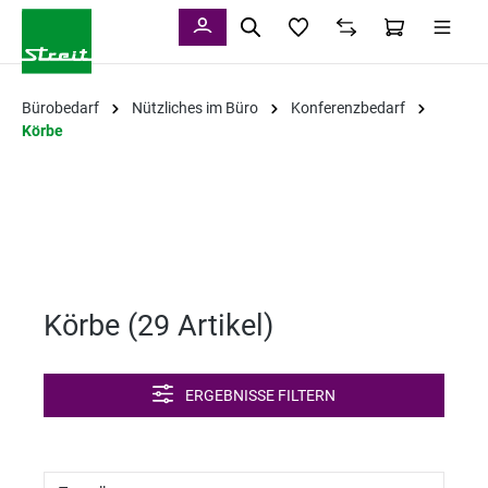
alt springen
Bürobedarf
Nützliches im Büro
Konferenzbedarf
Körbe
Körbe (
29 Artikel
)
ERGEBNISSE FILTERN