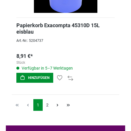
Papierkorb Exacompta 45310D 15L
eisblau
Art.-Nr.: 5204737
8,91 €*
Stück
Verfügbar in 5–7 Werktagen
HINZUFÜGEN
1
2