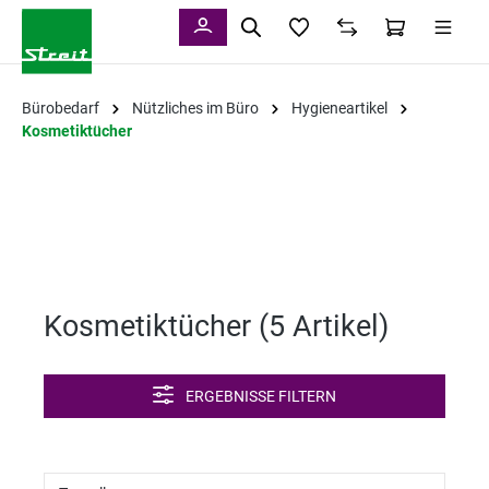
alt springen
Bürobedarf
Nützliches im Büro
Hygieneartikel
Kosmetiktücher
Kosmetiktücher (
5 Artikel
)
ERGEBNISSE FILTERN