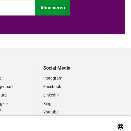
Abonnieren
Social Media
e
Instagram
genbach
Facebook
burg
LinkedIn
ngen-
Xing
n
Youtube