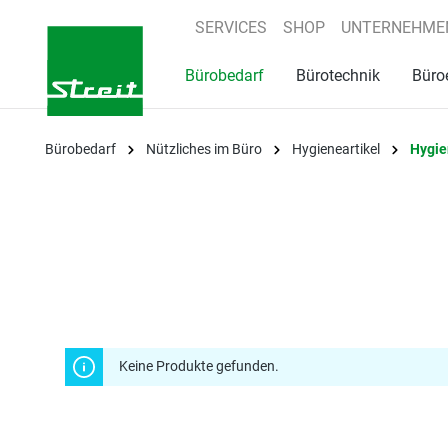
springen
Zur Hauptnavigation springen
SERVICES
SHOP
UNTERNEHME
Bürobedarf
Bürotechnik
Büro
Bürobedarf
Nützliches im Büro
Hygieneartikel
Hygie
Keine Produkte gefunden.