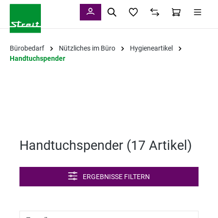
alt springen
Bürobedarf
Nützliches im Büro
Hygieneartikel
Handtuchspender
Handtuchspender (
17 Artikel
)
ERGEBNISSE FILTERN