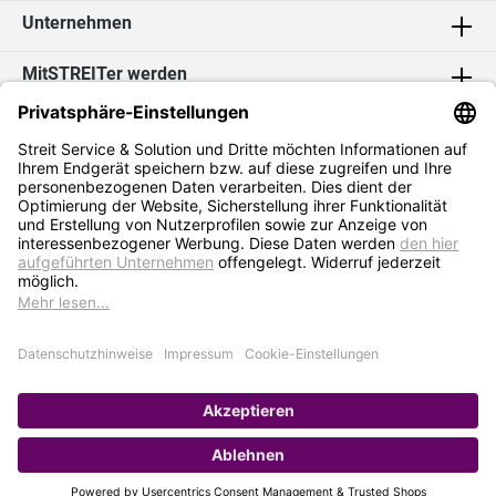
Unternehmen
MitSTREITer werden
Kontakt
Social Media
2026 Streit Service & Solution GmbH & Co. KG
* Alle Preise exkl. MwSt. zzgl.
Versandkosten
Impressum
Datenschutz
AGB
Hinweisgebersystem
Erklärung zur Barrierefreiheit
Verkauf nur an Selbstständige / Gewerbetreibende. Kein Verkauf an
Privat. Preise gelten nur bei Bestellung im Online-Shop