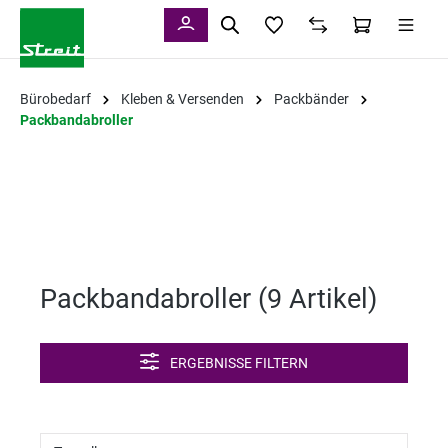
alt springen
Bürobedarf
Kleben & Versenden
Packbänder
Packbandabroller
Packbandabroller (
9 Artikel
)
ERGEBNISSE FILTERN