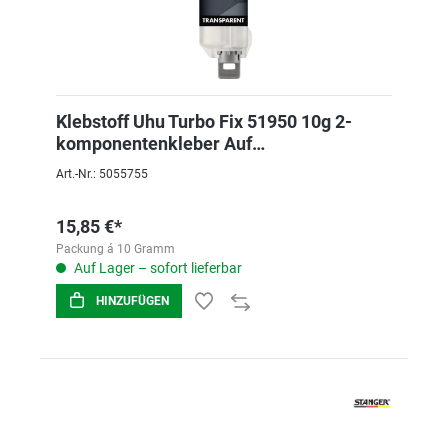
Klebstoff Uhu Turbo Fix 51950 10g 2-
komponentenkleber Auf
Cyanacrylatbasis
Art.-Nr.: 5055755
15,85 €*
Packung á 10 Gramm
Auf Lager – sofort lieferbar
HINZUFÜGEN