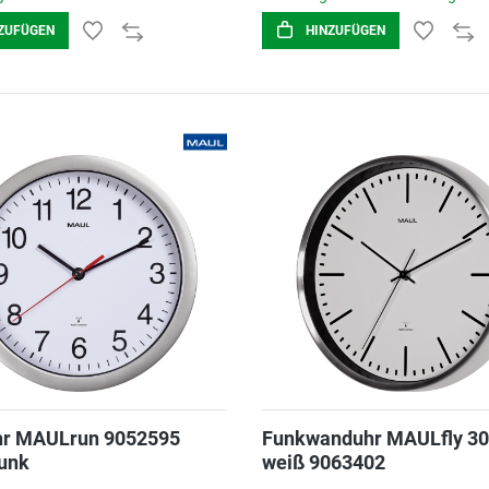
ZUFÜGEN
HINZUFÜGEN
r MAULrun 9052595
Funkwanduhr MAULfly 3
Funk
weiß 9063402