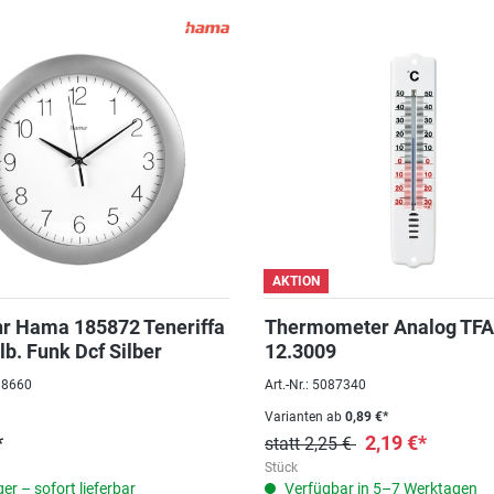
AKTION
r Hama 185872 Teneriffa
Thermometer Analog TFA
lb. Funk Dcf Silber
12.3009
098660
Art.-Nr.: 5087340
Varianten ab
0,89 €*
*
2,19 €*
statt 2,25 €
Stück
er – sofort lieferbar
Verfügbar in 5–7 Werktagen