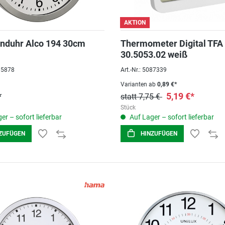
AKTION
nduhr Alco 194 30cm
Thermometer Digital TFA
30.5053.02 weiß
085878
Art.-Nr.: 5087339
Varianten ab
0,89 €*
*
5,19 €*
statt 7,75 €
Stück
er – sofort lieferbar
Auf Lager – sofort lieferbar
ZUFÜGEN
HINZUFÜGEN