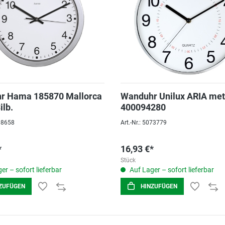
r Hama 185870 Mallorca
Wanduhr Unilux ARIA met
ilb.
400094280
098658
Art.-Nr.: 5073779
*
16,93 €*
Stück
er – sofort lieferbar
Auf Lager – sofort lieferbar
ZUFÜGEN
HINZUFÜGEN