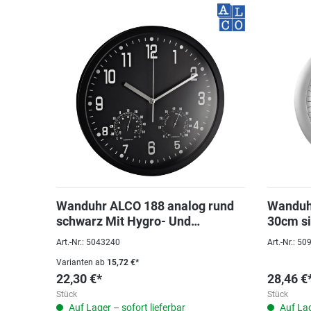
Wanduhr ALCO 188 analog rund
Wanduh
schwarz Mit Hygro- Und
30cm si
Thermometer, Ø35cm
Art.-Nr.: 5043240
Art.-Nr.: 5
Varianten ab
15,72 €*
22,30 €*
28,46 €
Stück
Stück
Auf Lager – sofort lieferbar
Auf Lag