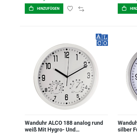
HINZUFÜGEN
HIN
Wanduhr ALCO 188 analog rund
Wanduh
weiß Mit Hygro- Und
silber 
Thermometer Ø35cm