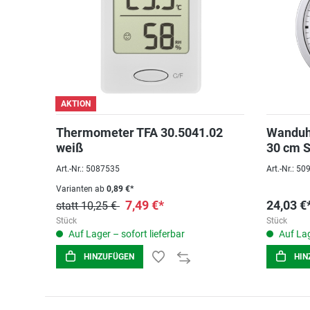
AKTION
Thermometer TFA 30.5041.02
Wanduh
weiß
30 cm S
Art.-Nr.: 5087535
Art.-Nr.: 5
Varianten ab
0,89 €*
7,49 €*
24,03 €
statt 10,25 €
Stück
Stück
Auf Lager – sofort lieferbar
Auf Lag
HINZUFÜGEN
HIN