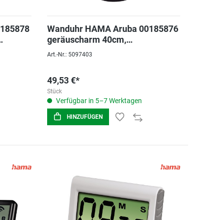
 185878
Wanduhr HAMA Aruba 00185876
geräuscharm 40cm,
m
Schwarz/weiß
Art.-Nr.: 5097403
49,53 €*
Stück
Verfügbar in 5–7 Werktagen
HINZUFÜGEN