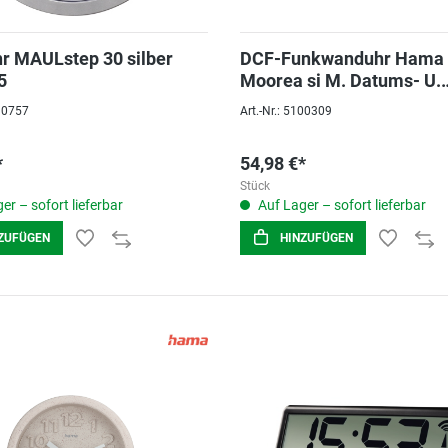
r MAULstep 30 silber
DCF-Funkwanduhr Hama
5
Moorea si M. Datums- U.
Temperaturanzeige, 30c
090757
Art.-Nr.: 5100309
*
54,98 €*
Stück
er – sofort lieferbar
Auf Lager – sofort lieferbar
ZUFÜGEN
HINZUFÜGEN