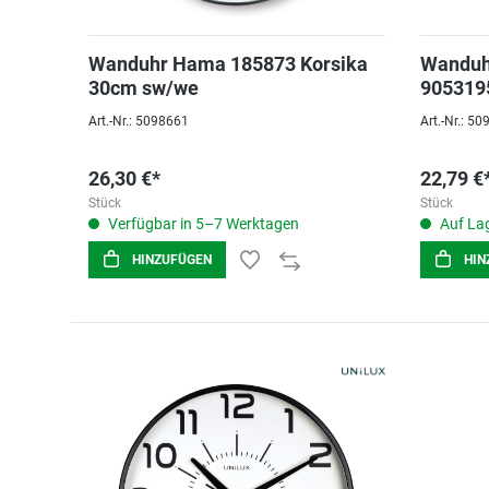
Wanduhr Hama 185873 Korsika
Wanduh
30cm sw/we
905319
Art.-Nr.: 5098661
Art.-Nr.: 5
26,30 €*
22,79 €
Stück
Stück
Verfügbar in 5–7 Werktagen
Auf Lag
HINZUFÜGEN
HIN