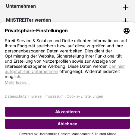
Unternehmen
MitSTREITer werden
Kontakt
Social Media
2026 Streit Service & Solution GmbH & Co. KG
* Alle Preise exkl. MwSt. zzgl.
Versandkosten
Impressum
Datenschutz
AGB
Hinweisgebersystem
Erklärung zur Barrierefreiheit
Verkauf nur an Selbstständige / Gewerbetreibende. Kein Verkauf an
Privat. Preise gelten nur bei Bestellung im Online-Shop