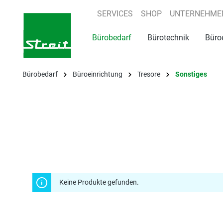
springen
Zur Hauptnavigation springen
SERVICES
SHOP
UNTERNEHME
Bürobedarf
Bürotechnik
Büro
Bürobedarf
Büroeinrichtung
Tresore
Sonstiges
Keine Produkte gefunden.