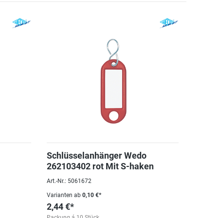
Schlüsselanhänger Wedo
262103402 rot Mit S-haken
Art.-Nr.: 5061672
Varianten ab
0,10 €*
2,44 €*
Packung á 10 Stück