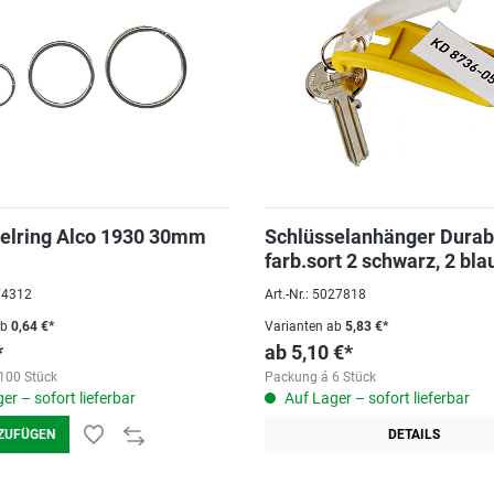
elring Alco 1930 30mm
Schlüsselanhänger Durab
farb.sort 2 schwarz, 2 blau
1 gelb
074312
Art.-Nr.: 5027818
ab
0,64 €*
Varianten ab
5,83 €*
*
ab
5,10 €*
100 Stück
Packung á 6 Stück
er – sofort lieferbar
Auf Lager – sofort lieferbar
ZUFÜGEN
DETAILS