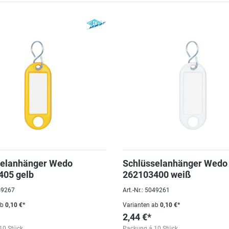
selanhänger Wedo
Schlüsselanhänger Wedo
405 gelb
262103400 weiß
049267
Art.-Nr.: 5049261
ab
0,10 €*
Varianten ab
0,10 €*
2,44 €*
10 Stück
Packung á 10 Stück