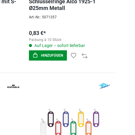
mit S-
Schlüsselringe Alco 1925-1
Ø25mm Metall
Art.-Nr.: 5071357
0,83 €*
Packung á 10 Stück
Auf Lager – sofort lieferbar
HINZUFÜGEN