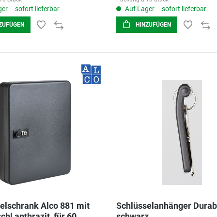
er – sofort lieferbar
Auf Lager – sofort lieferbar
ZUFÜGEN
HINZUFÜGEN
elschrank Alco 881 mit
Schlüsselanhänger Durab
hl anthrazit, für 60
schwarz