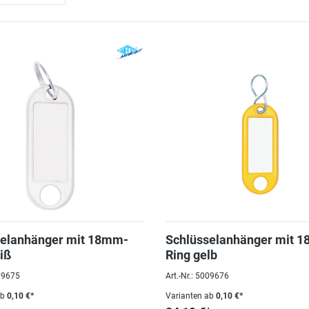
selanhänger mit 18mm-
Schlüsselanhänger mit 
iß
Ring gelb
009675
Art.-Nr.: 5009676
ab
0,10 €*
Varianten ab
0,10 €*