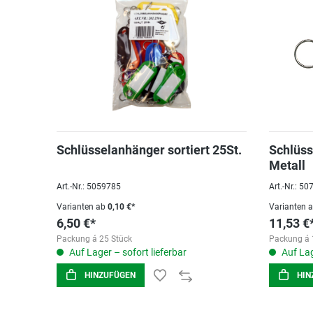
Schlüsselanhänger sortiert 25St.
Schlüss
Metall
Art.-Nr.: 5059785
Art.-Nr.: 5
Varianten ab
0,10 €*
Varianten 
6,50 €*
11,53 €
Packung á 25 Stück
Packung á 
Auf Lager – sofort lieferbar
Auf Lag
HINZUFÜGEN
HIN