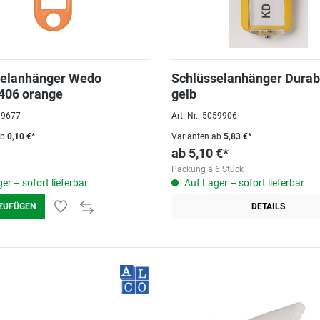
selanhänger Wedo
Schlüsselanhänger Durab
406 orange
gelb
009677
Art.-Nr.: 5059906
ab
0,10 €*
Varianten ab
5,83 €*
ab
5,10 €*
Packung á 6 Stück
er – sofort lieferbar
Auf Lager – sofort lieferbar
ZUFÜGEN
DETAILS