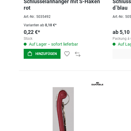
Schlüsselanhänger mit S-Haken
Schlüss
rot
d`blau
Art.-Nr.: 5035492
Art.-Nr.: 5
Varianten ab
0,10 €*
0,22 €*
ab
5,10
Stück
Packung á 
Auf Lager – sofort lieferbar
Auf Lag
HINZUFÜGEN