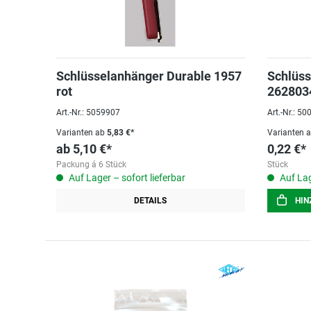
Schlüsselanhänger Durable 1957
Schlüs
rot
262803
Art.-Nr.: 5059907
Art.-Nr.: 5
Varianten ab
5,83 €*
Varianten 
ab
5,10 €*
0,22 €*
Packung á 6 Stück
Stück
Auf Lager – sofort lieferbar
Auf Lag
DETAILS
HIN