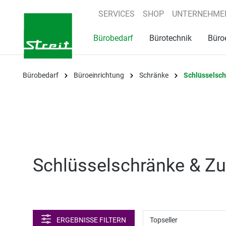
springen
Zur Hauptnavigation springen
SERVICES
SHOP
UNTERNEHME
Bürobedarf
Bürotechnik
Büro
Bürobedarf
Büroeinrichtung
Schränke
Schlüsselsch
Schlüsselschränke & Zu
ERGEBNISSE FILTERN