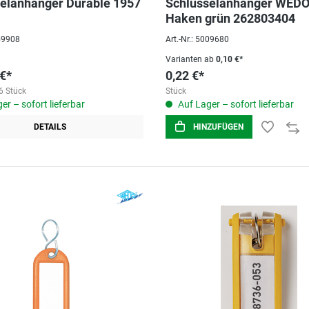
elanhänger Durable 1957
Schlüsselanhänger WEDO 
Haken grün 262803404
059908
Art.-Nr.: 5009680
Varianten ab
0,10 €*
 €*
0,22 €*
6 Stück
Stück
er – sofort lieferbar
Auf Lager – sofort lieferbar
DETAILS
HINZUFÜGEN