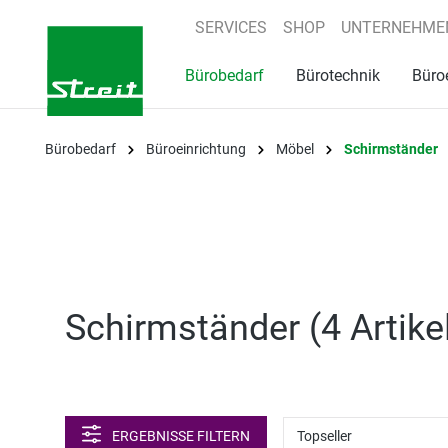
springen
Zur Hauptnavigation springen
SERVICES
SHOP
UNTERNEHME
Bürobedarf
Bürotechnik
Büro
Bürobedarf
Büroeinrichtung
Möbel
Schirmständer
Schirmständer (
4 Artike
ERGEBNISSE FILTERN