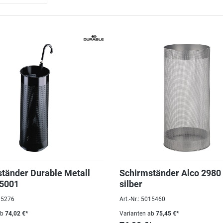
tänder Durable Metall
Schirmständer Alco 2980 
35001
silber
035276
Art.-Nr.: 5015460
ab
74,02 €*
Varianten ab
75,45 €*