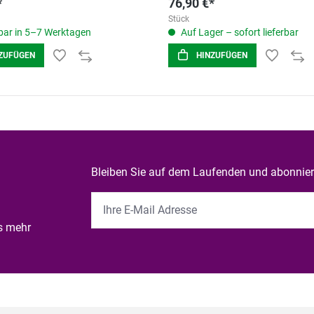
*
76,90 €*
Stück
ar in 5–7 Werktagen
Auf Lager – sofort lieferbar
ZUFÜGEN
HINZUFÜGEN
Bleiben Sie auf dem Laufenden und abonniere
es mehr