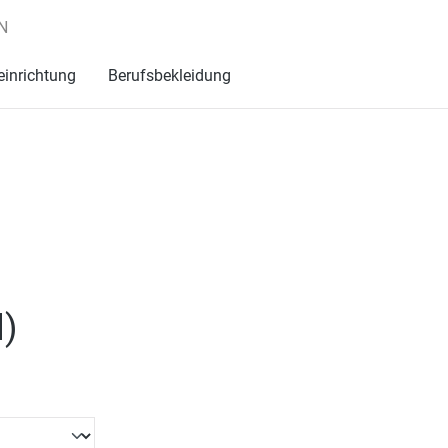
N
einrichtung
Berufsbekleidung
l
)