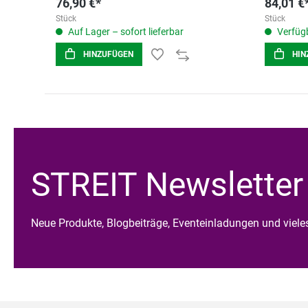
76,90 €*
84,01 €
Stück
Stück
Auf Lager – sofort lieferbar
Verfügb
HINZUFÜGEN
HIN
STREIT Newsletter
Neue Produkte, Blogbeiträge, Eventeinladungen und viel