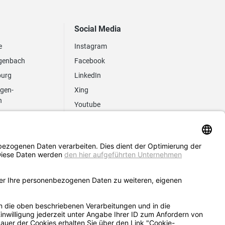
Social Media
e
Instagram
genbach
Facebook
burg
LinkedIn
ngen-
Xing
n
Youtube