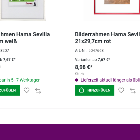
ahmen Hama Sevilla
Bilderrahmen Hama Sevil
m weiß
21x29,7cm rot
048207
Art.-Nr.: 5047663
ab
7,67 €*
Varianten ab
7,67 €*
*
8,98 €*
Stück
ar in 5–7 Werktagen
Lieferzeit aktuell länger als übl
ZUFÜGEN
HINZUFÜGEN