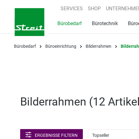
springen
Zur Hauptnavigation springen
SERVICES
SHOP
UNTERNEHME
Bürobedarf
Bürotechnik
Büro
Bürobedarf
Büroeinrichtung
Bilderrahmen
Bilderra
Bilderrahmen (
12 Artike
ERGEBNISSE FILTERN