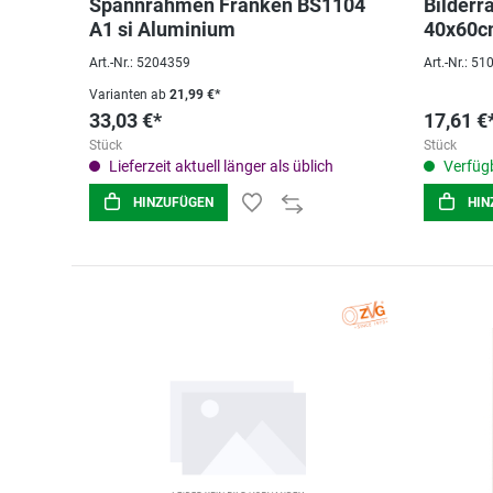
Spannrahmen Franken BS1104
Bilder
A1 si Aluminium
40x60c
Art.-Nr.: 5204359
Art.-Nr.: 5
Varianten ab
21,99 €*
33,03 €*
17,61 €
Stück
Stück
Lieferzeit aktuell länger als üblich
Verfügb
HINZUFÜGEN
HIN