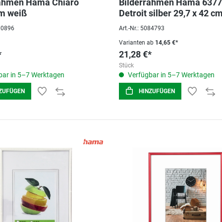
rahmen Hama Chiaro
Bilderrahmen Hama 637
m weiß
Detroit silber 29,7 x 42 c
Aluminium matt
100896
Art.-Nr.: 5084793
Varianten ab
14,65 €*
*
21,28 €*
Stück
ar in 5–7 Werktagen
Verfügbar in 5–7 Werktagen
ZUFÜGEN
HINZUFÜGEN