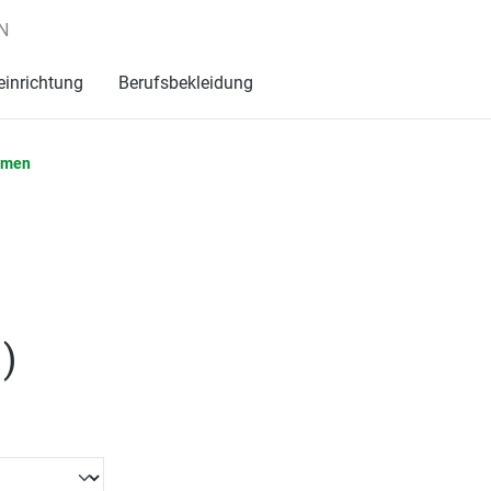
N
einrichtung
Berufsbekleidung
hmen
l
)