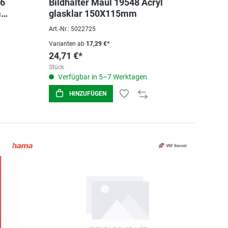
76
Bildhalter Maul 19548 Acryl
m
glasklar 150X115mm
Art.-Nr.: 5022725
Varianten ab
17,29 €*
24,71 €*
Stück
Verfügbar in 5–7 Werktagen
HINZUFÜGEN