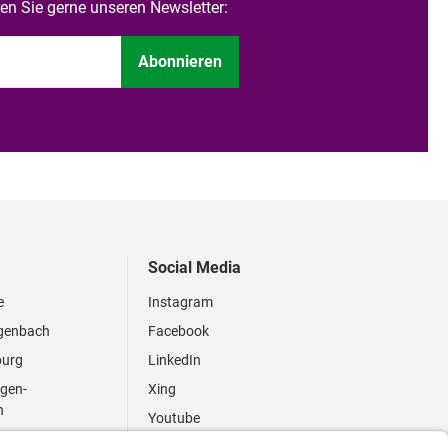
n Sie gerne unseren Newsletter:
Abonnieren
Social Media
e
Instagram
genbach
Facebook
burg
LinkedIn
ngen-
Xing
n
Youtube