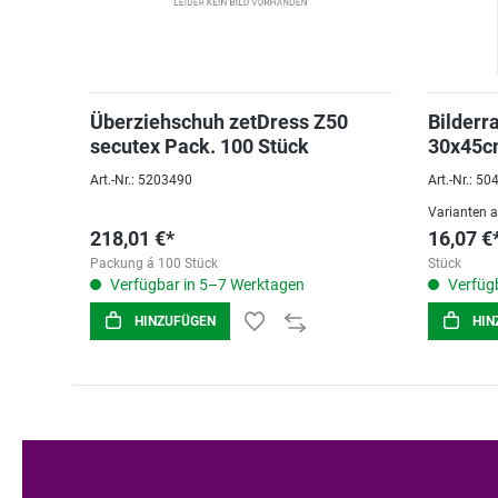
Überziehschuh zetDress Z50
Bilderr
secutex Pack. 100 Stück
30x45c
Art.-Nr.: 5203490
Art.-Nr.: 5
Varianten 
218,01 €*
16,07 €
Packung á 100 Stück
Stück
Verfügbar in 5–7 Werktagen
Verfügb
HINZUFÜGEN
HIN