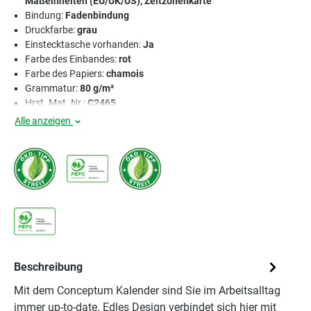
Maßeinheiten (EU/UK/US), Zeitzonenkarte
Bindung:
Fadenbindung
Druckfarbe:
grau
Einstecktasche vorhanden:
Ja
Farbe des Einbandes:
rot
Farbe des Papiers:
chamois
Grammatur:
80 g/m²
Hrst. Mat. Nr.:
C2465
Alle anzeigen
Beschreibung
Mit dem Conceptum Kalender sind Sie im Arbeitsalltag
immer up-to-date. Edles Design verbindet sich hier mit