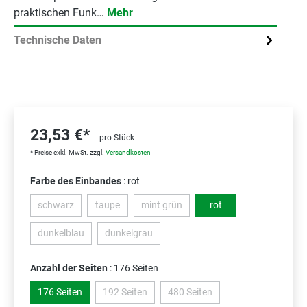
praktischen Funk…
Mehr
Technische Daten
23,53 €*
pro Stück
* Preise exkl. MwSt. zzgl.
Versandkosten
Farbe des Einbandes
: rot
schwarz
taupe
mint grün
rot
(Diese Option ist zurzeit nicht verfügbar.)
(Diese Option ist zurzeit nicht verfügbar.)
(Diese Option ist zurzeit nicht verfügbar.
dunkelblau
dunkelgrau
(Diese Option ist zurzeit nicht verfügbar.)
(Diese Option ist zurzeit nicht verfügbar.)
Anzahl der Seiten
: 176 Seiten
176 Seiten
192 Seiten
480 Seiten
(Diese Option ist zurzeit nicht verfügbar.)
(Diese Option ist zurzeit nicht v