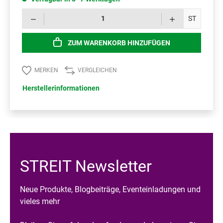
Prod
ST
ZUM WARENKORB HINZUFÜGEN
MERKEN
VERGLEICHEN
Herstellerinformationen
STREIT Newsletter
Neue Produkte, Blogbeiträge, Eventeinladungen und
vieles mehr