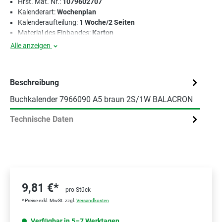
Hrst. Mat. Nr.:
1079602707
Kalenderart:
Wochenplan
Kalenderaufteilung:
1 Woche/2 Seiten
Material des Einbandes:
Karton
Alle anzeigen
Beschreibung
Buchkalender 7966090 A5 braun 2S/1W BALACRON
Technische Daten
9,81 €*
pro Stück
* Preise exkl. MwSt. zzgl.
Versandkosten
Verfügbar in 5–7 Werktagen