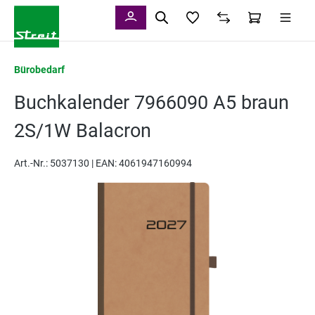
alt springen
Bürobedarf
Buchkalender 7966090 A5 braun
2S/1W Balacron
Art.-Nr.:
5037130 |
EAN: 4061947160994
Bildergalerie überspringen