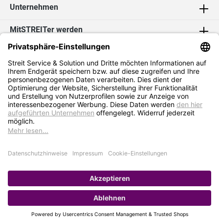
Unternehmen
MitSTREITer werden
Kontakt
Social Media
2026 Streit Service & Solution GmbH & Co. KG
* Alle Preise exkl. MwSt. zzgl.
Versandkosten
Impressum
Datenschutz
AGB
Hinweisgebersystem
Erklärung zur Barrierefreiheit
Verkauf nur an Selbstständige / Gewerbetreibende. Kein Verkauf an
Privat. Preise gelten nur bei Bestellung im Online-Shop