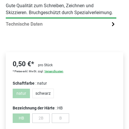
Gute Qualität zum Schreiben, Zeichnen und
Skizzieren. Bruchgeschützt durch Spezialverleimung.
Technische Daten
0,50 €*
pro Stück
* Preise exkl. MwSt. zzgl.
Versandkosten
Schaftfarbe
: natur
natur
schwarz
(Diese Option ist zurzeit nicht verfügbar.)
Bezeichnung der Härte
: HB
HB
2B
B
(Diese Option ist zurzeit nicht verfügbar.)
(Diese Option ist zurzeit nicht verfügbar.)
(Diese Option ist zurzeit nicht verfügbar.)