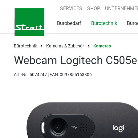
springen
Zur Hauptnavigation springen
SERVICES
SHOP
UNTERNEHME
Bürobedarf
Bürotechnik
Büro
Bürotechnik
Kameras & Zubehör
Kameras
Webcam Logitech C505e 
Art.-Nr.:
5074247 |
EAN: 0097855163806
Bildergalerie überspringen