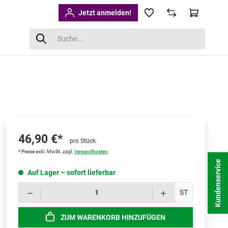
Jetzt anmelden!
46,90 €*
pro Stück
* Preise exkl. MwSt. zzgl.
Versandkosten
Kundenservice
Auf Lager – sofort lieferbar
Produk
ST
ZUM WARENKORB HINZUFÜGEN