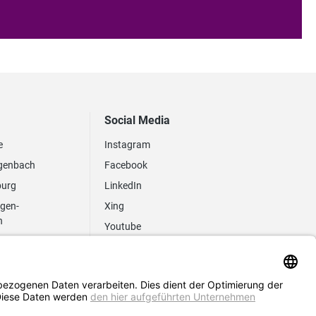
Social Media
e
Instagram
genbach
Facebook
burg
LinkedIn
ngen-
Xing
n
Youtube