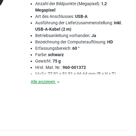
Anzahl der Bildpunkte (Megapixel):
1,2
Megapixel
Art des Anschlusses:
USB-A
Ausführung der Lieferzusammenstellung:
inkl.
USB-A-Kabel (2 m)
Betriebsanleitung vorhanden:
Ja
Bezeichnung der Computerauflösung:
HD
Erfassungsbereich:
60 °
Farbe:
schwarz
Gewicht:
75 g
Hrst. Mat. Nr.:
960-001372
Maße:
72,91 x 91,91 x 66,64 mm (B x H x T)
Alle anzeigen