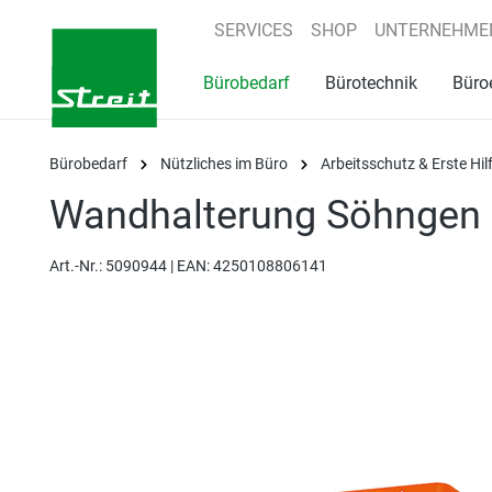
springen
Zur Hauptnavigation springen
SERVICES
SHOP
UNTERNEHME
Bürobedarf
Bürotechnik
Büro
Bürobedarf
Nützliches im Büro
Arbeitsschutz & Erste Hil
Wandhalterung Söhngen 
Art.-Nr.:
5090944 |
EAN: 4250108806141
Bildergalerie überspringen