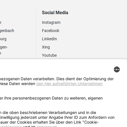
Social Media
e
Instagram
genbach
Facebook
burg
LinkedIn
ngen-
Xing
n
Youtube