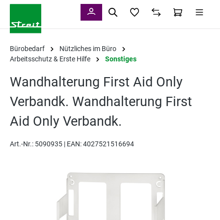
alt springen
Bürobedarf
Nützliches im Büro
Arbeitsschutz & Erste Hilfe
Sonstiges
Wandhalterung First Aid Only
Verbandk. Wandhalterung First
Aid Only Verbandk.
Art.-Nr.:
5090935 |
EAN: 4027521516694
Bildergalerie überspringen