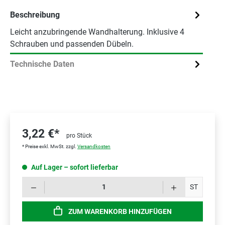
Beschreibung
Leicht anzubringende Wandhalterung. Inklusive 4
Schrauben und passenden Dübeln.
Technische Daten
3,22 €*
pro Stück
* Preise exkl. MwSt. zzgl.
Versandkosten
Auf Lager – sofort lieferbar
Prod
ST
ZUM WARENKORB HINZUFÜGEN