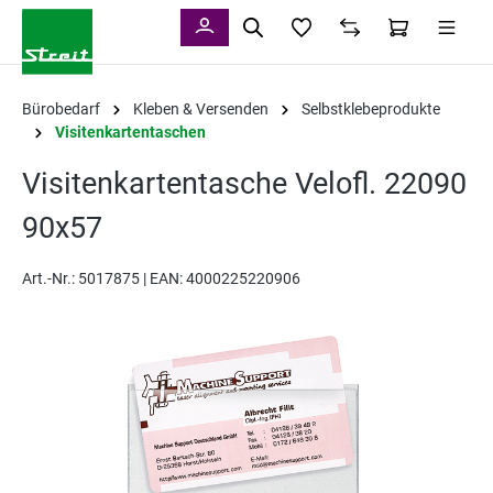
alt springen
Bürobedarf
Kleben & Versenden
Selbstklebeprodukte
Visitenkartentaschen
Visitenkartentasche Velofl. 22090
90x57
Art.-Nr.:
5017875 |
EAN: 4000225220906
Bildergalerie überspringen