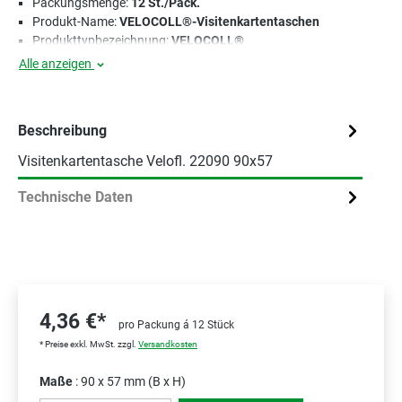
Packungsmenge:
12 St./Pack.
Produkt-Name:
VELOCOLL®-Visitenkartentaschen
Produkttypbezeichnung:
VELOCOLL®
Alle anzeigen
Beschreibung
Visitenkartentasche Velofl. 22090 90x57
Technische Daten
4,36 €*
pro Packung á 12 Stück
* Preise exkl. MwSt. zzgl.
Versandkosten
Maße
: 90 x 57 mm (B x H)