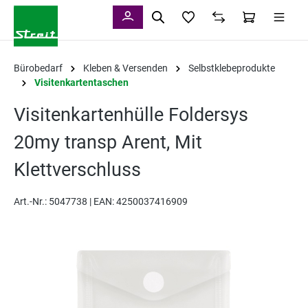
alt springen
Bürobedarf
Kleben & Versenden
Selbstklebeprodukte
Visitenkartentaschen
Visitenkartenhülle Foldersys
20my transp Arent, Mit
Klettverschluss
Art.-Nr.:
5047738 |
EAN: 4250037416909
Bildergalerie überspringen