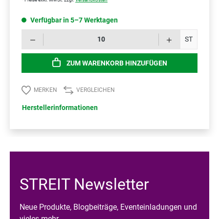
Verfügbar in 5–7 Werktagen
Prod
ST
ZUM WARENKORB HINZUFÜGEN
MERKEN
VERGLEICHEN
Herstellerinformationen
STREIT Newsletter
Neue Produkte, Blogbeiträge, Eventeinladungen und
vieles mehr