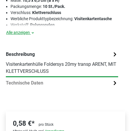
Maße:
10,5 x 6,5 cm (B x H)
Packungsmenge:
10 St./Pack.
Verschluss:
Klettverschluss
Werbliche Produkttypbezeichnung:
Visitenkartentasche
Werkstoff:
Polypropylen
Alle anzeigen
Beschreibung
Visitenkartenhülle Foldersys 20my transp ARENT, MIT
KLETTVERSCHLUSS
Technische Daten
0,58 €*
pro Stück
* Preise exkl. MwSt. zzgl.
Versandkosten