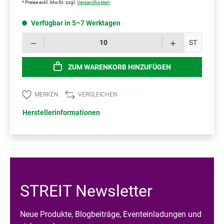
* Preise exkl. MwSt. zzgl.
Versandkosten
Verfügbar in 5–7 Werktagen
Prod
ST
ZUM WARENKORB HINZUFÜGEN
MERKEN
VERGLEICHEN
Herstellerinformationen
STREIT Newsletter
Neue Produkte, Blogbeiträge, Eventeinladungen und