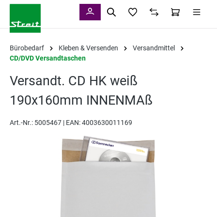
alt springen
Bürobedarf
Kleben & Versenden
Versandmittel
CD/DVD Versandtaschen
Versandt. CD HK weiß
190x160mm INNENMAß
Art.-Nr.:
5005467 |
EAN: 4003630011169
Bildergalerie überspringen