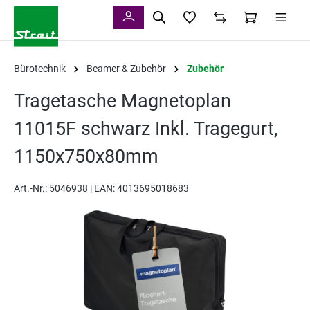
alt springen
Bürotechnik
Beamer & Zubehör
Zubehör
Tragetasche Magnetoplan
11015F schwarz Inkl. Tragegurt,
1150x750x80mm
Art.-Nr.:
5046938 |
EAN: 4013695018683
Bildergalerie überspringen