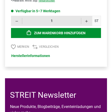
* Preise exkl. MwSt. zzgl.
Versandkosten
Verfügbar in 5–7 Werktagen
Prod
ST
ZUM WARENKORB HINZUFÜGEN
MERKEN
VERGLEICHEN
Herstellerinformationen
STREIT Newsletter
Neue Produkte, Blogbeiträge, Eventeinladungen und