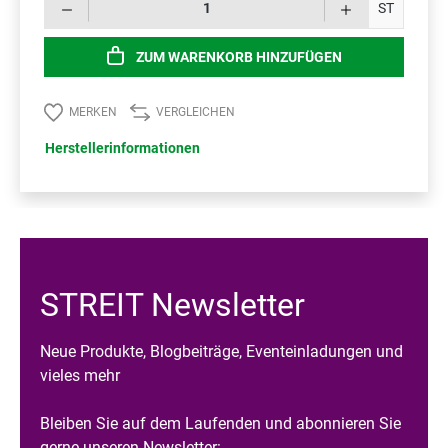
Prod
ST
ZUM WARENKORB HINZUFÜGEN
MERKEN
VERGLEICHEN
Herstellerinformationen
STREIT Newsletter
Neue Produkte, Blogbeiträge, Eventeinladungen und
vieles mehr
Bleiben Sie auf dem Laufenden und abonnieren Sie
gerne unseren Newsletter: