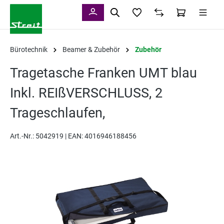
alt springen
Bürotechnik
Beamer & Zubehör
Zubehör
Tragetasche Franken UMT blau
Inkl. REIßVERSCHLUSS, 2
Trageschlaufen,
Art.-Nr.:
5042919 |
EAN: 4016946188456
Bildergalerie überspringen