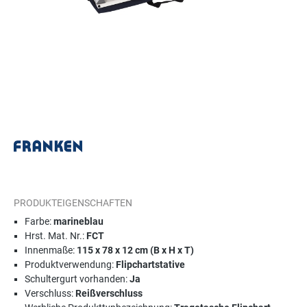
PRODUKTEIGENSCHAFTEN
Farbe:
marineblau
Hrst. Mat. Nr.:
FCT
Innenmaße:
115 x 78 x 12 cm (B x H x T)
Produktverwendung:
Flipchartstative
Schultergurt vorhanden:
Ja
Verschluss:
Reißverschluss