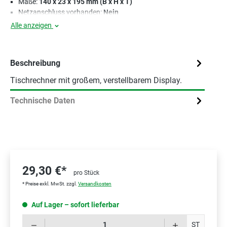
Maße:
140 x 23 x 195 mm (B x H x T)
Netzanschluss vorhanden:
Nein
Alle anzeigen
Beschreibung
Tischrechner mit großem, verstellbarem Display.
Technische Daten
29,30 €*
pro Stück
* Preise exkl. MwSt. zzgl.
Versandkosten
Auf Lager – sofort lieferbar
Prod
ST