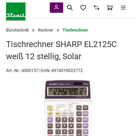
alt springen
Bürotechnik
Rechner
Tischrechner
Tischrechner SHARP EL2125C
weiß 12 stellig, Solar
Art.-Nr.:
4000157 |
EAN: 4974019022772
Bildergalerie überspringen