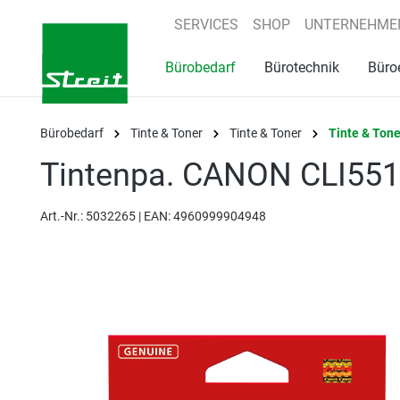
springen
Zur Hauptnavigation springen
SERVICES
SHOP
UNTERNEHME
Bürobedarf
Bürotechnik
Büro
Bürobedarf
Tinte & Toner
Tinte & Toner
Tinte & Tone
Tintenpa. CANON CLI551
Art.-Nr.:
5032265 |
EAN: 4960999904948
Bildergalerie überspringen