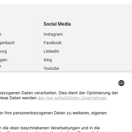
Social Media
e
Instagram
genbach
Facebook
burg
LinkedIn
ngen-
Xing
n
Youtube