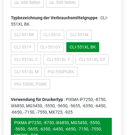
ca. 680 Seiten
ca. 500 Seiten
(Diese Option ist zurzeit nicht verfügbar.)
(Diese Option ist zurzeit nicht verfügbar.)
Typbezeichnung der Verbrauchsmittelgruppe
: CLI-
551XL BK
CLI-551BK
CLI-551C
CLI-551M
(Diese Option ist zurzeit nicht verfügbar.)
(Diese Option ist zurzeit nicht verfügbar.)
(Diese Option ist zurzeit nicht verf
CLI-551Y
CLI-551GY
CLI-551XL BK
(Diese Option ist zurzeit nicht verfügbar.)
(Diese Option ist zurzeit nicht verfügbar.)
CLI-551XL C
CLI-551XL Y
CLI-551XL GY
(Diese Option ist zurzeit nicht verfügbar.)
(Diese Option ist zurzeit nicht verfügbar.)
(Diese Option ist zurzeit ni
CLI-551XL M
PGI-550PGBK
(Diese Option ist zurzeit nicht verfügbar.)
(Diese Option ist zurzeit nicht verfügbar.)
PGI-550XL PGBK
(Diese Option ist zurzeit nicht verfügbar.)
Verwendung für Druckertyp
: PIXMA iP7250, -8750,
iX6850, MG5450, -5550, -5650, -5655, -6350, -6450,
-6650, -7150, -7550, MX725, -925
PIXMA iP7250, -8750, iX6850, MG5450, -5550,
-5650, -5655, -6350, -6450, -6650, -7150, -7550,