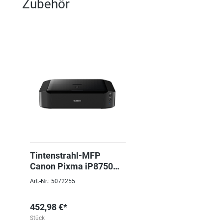
Zubehör
Tintenstrahl-MFP
Canon Pixma iP8750
A3+
Art.-Nr.: 5072255
452,98 €*
Stück