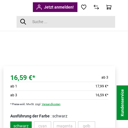
Jetzt anmelden!
16,59 €*
ab 3
ab
1
17,99 €*
Kundenservice
ab
3
16,59 €*
* Preise exkl. MwSt. zzgl.
Versandkosten
Ausführung der Farbe
: schwarz
schwarz
cyan
magenta
gelb