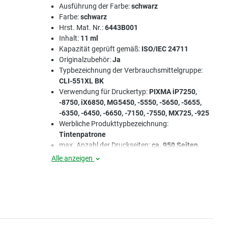
Ausführung der Farbe:
schwarz
Farbe:
schwarz
Hrst. Mat. Nr.:
6443B001
Inhalt:
11 ml
Kapazität geprüft gemäß:
ISO/IEC 24711
Originalzubehör:
Ja
Typbezeichnung der Verbrauchsmittelgruppe:
CLI-551XL BK
Verwendung für Druckertyp:
PIXMA iP7250,
-8750, iX6850, MG5450, -5550, -5650, -5655,
-6350, -6450, -6650, -7150, -7550, MX725, -925
Werbliche Produkttypbezeichnung:
Tintenpatrone
max. Anzahl der Druckseiten:
ca. 950 Seiten
Alle anzeigen