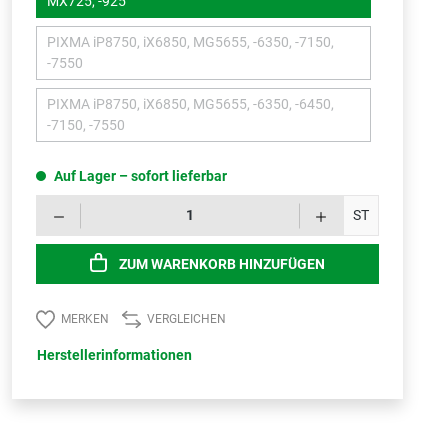
MX725, -925
PIXMA iP8750, iX6850, MG5655, -6350, -7150,
(Diese Option ist zurzeit nicht verfügbar.)
-7550
PIXMA iP8750, iX6850, MG5655, -6350, -6450,
(Diese Option ist zurzeit nicht verfügbar.)
-7150, -7550
Auf Lager – sofort lieferbar
Produk
ST
ZUM WARENKORB HINZUFÜGEN
MERKEN
VERGLEICHEN
Herstellerinformationen