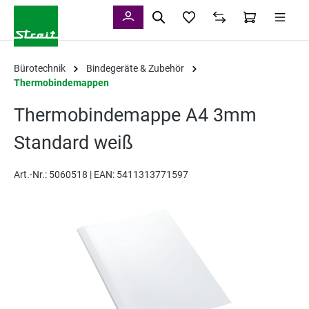
alt springen
Bürotechnik
Bindegeräte & Zubehör
Thermobindemappen
Thermobindemappe A4 3mm
Standard weiß
Art.-Nr.:
5060518 |
EAN: 5411313771597
Bildergalerie überspringen