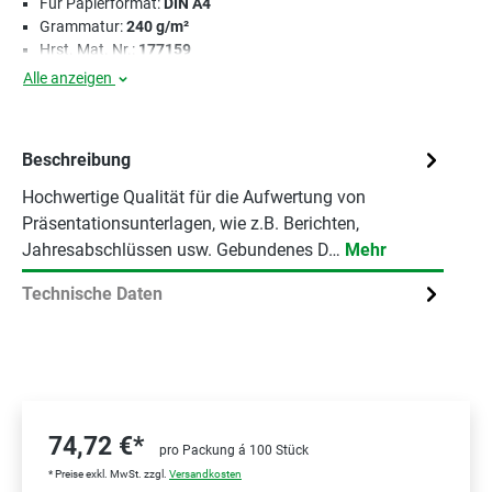
Für Papierformat:
DIN A4
Grammatur:
240 g/m²
Hrst. Mat. Nr.:
177159
Alle anzeigen
Beschreibung
Hochwertige Qualität für die Aufwertung von
Präsentationsunterlagen, wie z.B. Berichten,
Jahresabschlüssen usw. Gebundenes D…
Mehr
Technische Daten
74,72 €*
pro Packung á 100 Stück
* Preise exkl. MwSt. zzgl.
Versandkosten