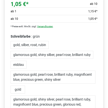
1,05 €*
ab 10
ab
1
1,15 €*
ab
10
1,05 €*
* Preise exkl. MwSt. zzgl.
Versandkosten
Schreibfarbe
: grün
gold, silber, rosé, rubin
glamorous gold, shiny silber, pearl rose, brilliant ruby
eisblau
glamorous gold, pearl rose, brilliant ruby, magnificent
blue, precious green, shiny silver
gold
glamorous gold, shiny silver, pearl rose, brilliant ruby,
magnificent blue, precious green, glorious red,