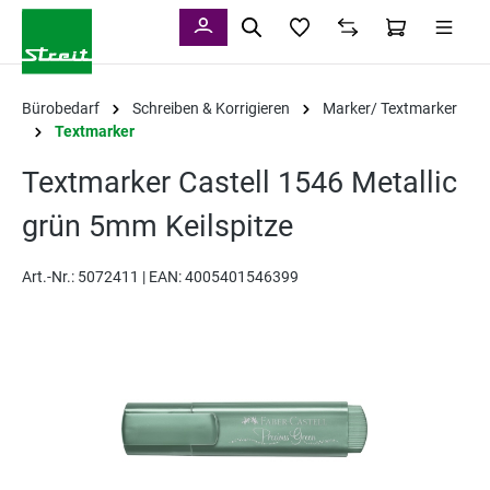
alt springen
Bürobedarf
Schreiben & Korrigieren
Marker/ Textmarker
Textmarker
Textmarker Castell 1546 Metallic
grün 5mm Keilspitze
Art.-Nr.:
5072411 |
EAN: 4005401546399
Bildergalerie überspringen