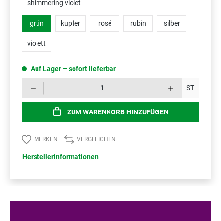
shimmering violet
grün
kupfer
rosé
rubin
silber
violett
Auf Lager – sofort lieferbar
Prod
ST
ZUM WARENKORB HINZUFÜGEN
MERKEN
VERGLEICHEN
Herstellerinformationen