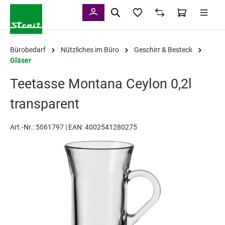
alt springen
Bürobedarf
Nützliches im Büro
Geschirr & Besteck
Gläser
Teetasse Montana Ceylon 0,2l
transparent
Art.-Nr.:
5061797 |
EAN: 4002541280275
Bildergalerie überspringen