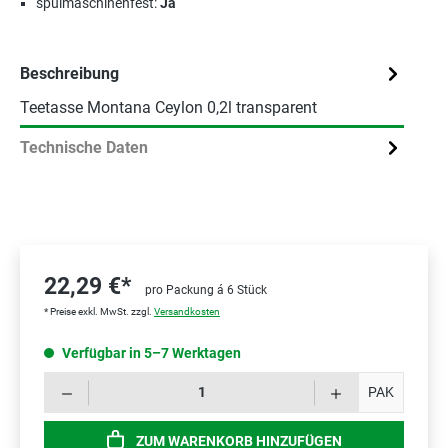
spülmaschinenfest:
Ja
Beschreibung
Teetasse Montana Ceylon 0,2l transparent
Technische Daten
22,29 €*
pro Packung á 6 Stück
* Preise exkl. MwSt. zzgl.
Versandkosten
Verfügbar in 5–7 Werktagen
Prod
PAK
ZUM WARENKORB HINZUFÜGEN