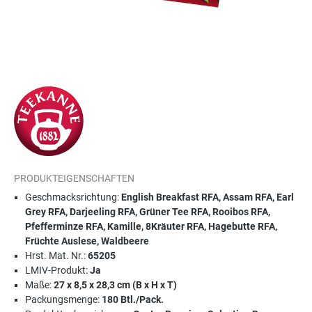
PRODUKTEIGENSCHAFTEN
Geschmacksrichtung:
English Breakfast RFA, Assam RFA, Earl
Grey RFA, Darjeeling RFA, Grüner Tee RFA, Rooibos RFA,
Pfefferminze RFA, Kamille, 8Kräuter RFA, Hagebutte RFA,
Früchte Auslese, Waldbeere
Hrst. Mat. Nr.:
65205
LMIV-Produkt:
Ja
Maße:
27 x 8,5 x 28,3 cm (B x H x T)
Packungsmenge:
180 Btl./Pack.