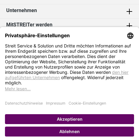
Unternehmen
MitSTREITer werden
Kontakt
Social Media
2026 Streit Service & Solution GmbH & Co. KG
* Alle Preise exkl. MwSt. zzgl.
Versandkosten
Impressum
Datenschutz
AGB
Hinweisgebersystem
Erklärung zur Barrierefreiheit
Verkauf nur an Selbstständige / Gewerbetreibende. Kein Verkauf an