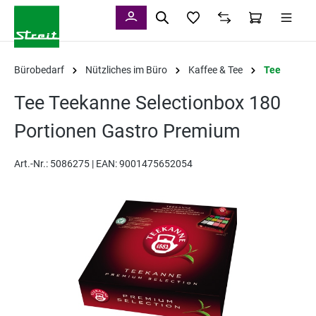
alt springen
Bürobedarf
Nützliches im Büro
Kaffee & Tee
Tee
Tee Teekanne Selectionbox 180
Portionen Gastro Premium
Art.-Nr.:
5086275 |
EAN: 9001475652054
Bildergalerie überspringen