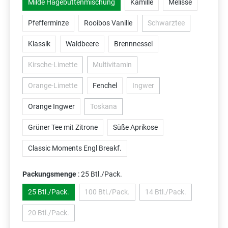
Milde Hagebuttenmischung
Kamille
Melisse
Pfefferminze
Rooibos Vanille
Schwarztee
(Diese Option ist zurzei
Klassik
Waldbeere
Brennnessel
Kirsche-Limette
Multivitamin
(Diese Option ist zurzeit nicht verfügbar.)
(Diese Option ist zurzeit nicht verfügbar.)
Orange-Limette
Fenchel
Ingwer
(Diese Option ist zurzeit nicht verfügbar.)
(Diese Option ist zurzeit nicht v
Orange Ingwer
Toskana
(Diese Option ist zurzeit nicht verfügbar.)
Grüner Tee mit Zitrone
Süße Aprikose
Classic Moments Engl Breakf.
Packungsmenge
: 25 Btl./Pack.
25 Btl./Pack.
100 Btl./Pack.
14 Btl./Pack.
(Diese Option ist zurzeit nicht verfügbar.)
(Diese Option ist zurzei
20 Btl./Pack.
(Diese Option ist zurzeit nicht verfügbar.)