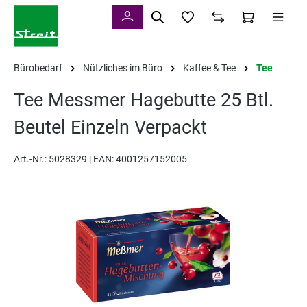
alt springen
Bürobedarf
Nützliches im Büro
Kaffee & Tee
Tee
Tee Messmer Hagebutte 25 Btl.
Beutel Einzeln Verpackt
Art.-Nr.:
5028329 |
EAN: 4001257152005
Bildergalerie überspringen