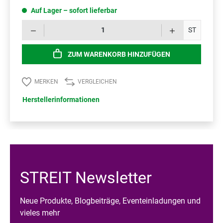
Auf Lager – sofort lieferbar
Prod
ST
ZUM WARENKORB HINZUFÜGEN
MERKEN
VERGLEICHEN
Herstellerinformationen
STREIT Newsletter
Neue Produkte, Blogbeiträge, Eventeinladungen und
vieles mehr