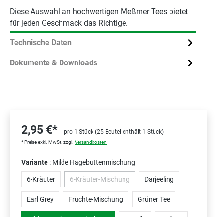
Diese Auswahl an hochwertigen Meßmer Tees bietet
für jeden Geschmack das Richtige.
Technische Daten
Dokumente & Downloads
2,95 €*
pro 1 Stück (25 Beutel enthält 1 Stück)
* Preise exkl. MwSt. zzgl.
Versandkosten
Variante
: Milde Hagebuttenmischung
6-Kräuter
6-Kräuter-Mischung
Darjeeling
(Diese Option ist zurzeit nicht verfügbar.)
Earl Grey
Früchte-Mischung
Grüner Tee