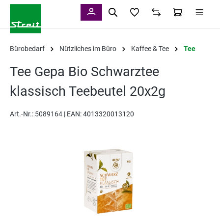
alt springen
Bürobedarf
Nützliches im Büro
Kaffee & Tee
Tee
Tee Gepa Bio Schwarztee
klassisch Teebeutel 20x2g
Art.-Nr.:
5089164 |
EAN: 4013320013120
Bildergalerie überspringen