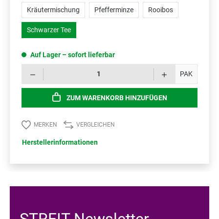
Kräutermischung
Pfefferminze
Rooibos
Schwarzer Tee
Auf Lager – sofort lieferbar
Prod
PAK
ZUM WARENKORB HINZUFÜGEN
MERKEN
VERGLEICHEN
Herstellerinformationen