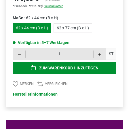
* Preise exkl. MwSt. zzgl.
Versandkosten
Maße
: 62 x 44 cm (B x H)
62 x 44 cm (B x H)
62 x 77 cm (B x H)
Verfügbar in 5–7 Werktagen
Prod
ST
ZUM WARENKORB HINZUFÜGEN
MERKEN
VERGLEICHEN
Herstellerinformationen