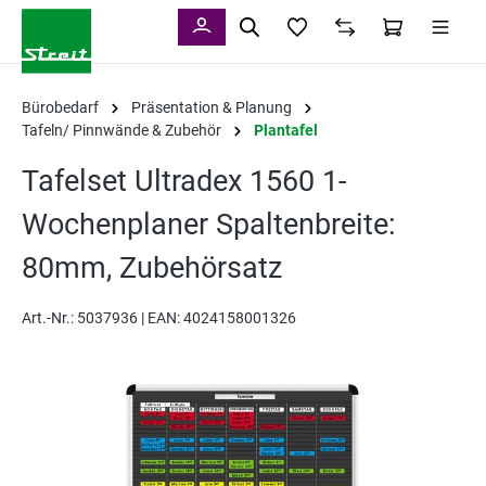
alt springen
Bürobedarf
Präsentation & Planung
Tafeln/ Pinnwände & Zubehör
Plantafel
Tafelset Ultradex 1560 1-
Wochenplaner Spaltenbreite:
80mm, Zubehörsatz
Art.-Nr.:
5037936 |
EAN: 4024158001326
Bildergalerie überspringen