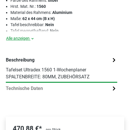
Farbe des Rahmens:
silber
Hrst. Mat. Nr.:
1560
Material des Rahmens:
Aluminium
Maße:
62 x 44 cm (B x H)
Tafel beschreibbar:
Nein
Tafel magnethaftend:
Nein
Alle anzeigen
Beschreibung
Tafelset Ultradex 1560 1-Wochenplaner
SPALTENBREITE: 80MM, ZUBEHÖRSATZ
Technische Daten
470,88 €*
pro Stück