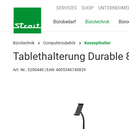
springen
Zur Hauptnavigation springen
SERVICES
SHOP
UNTERNEHME
Bürobedarf
Bürotechnik
Büro
Bürotechnik
Computerzubehör
Konzepthalter
Tablethalterung Durable
Art.-Nr.:
5200440 |
EAN: 4005546740829
Bildergalerie überspringen