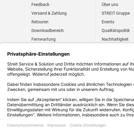
Feedback
Über uns
Versand & Zahlung
STREIT Gruppe
Retouren
Events
Downloadbereich
Qualitätspolitik
Fernwartung
Nachhaltigkeit
Lieferrhythmus anpassen
Umweltpolitik
Elektronischer
Zertifizierung
Rechnungsversand
FAQ EUDR
2026 Streit Service & Solution GmbH & Co. KG