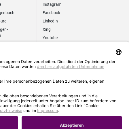
e
Instagram
genbach
Facebook
burg
LinkedIn
ngen-
Xing
n
Youtube
z
AGB
Hinweisgebersystem
Erklärung zur Barrierefreiheit