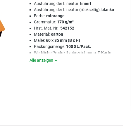
Ausführung der Lineatur:
liniert
Ausführung der Lineatur (rückseitig):
blanko
Farbe:
rotorange
Grammatur:
170 g/m²
Hrst. Mat. Nr.:
542152
Material:
Karton
Maße:
60 x 85 mm (B x H)
Packungsmenge:
100 St./Pack.
Werbliche Produkttypbezeichnung:
T-Karte
Alle anzeigen