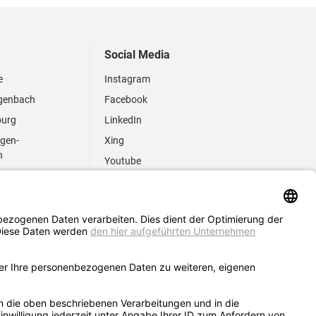
Social Media
e
Instagram
genbach
Facebook
burg
LinkedIn
ngen-
Xing
n
Youtube