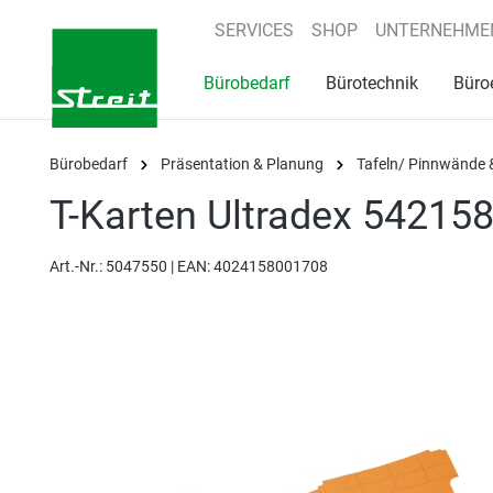
springen
Zur Hauptnavigation springen
SERVICES
SHOP
UNTERNEHME
Bürobedarf
Bürotechnik
Büro
Bürobedarf
Präsentation & Planung
Tafeln/ Pinnwände 
T-Karten Ultradex 542158
Art.-Nr.:
5047550 |
EAN: 4024158001708
Bildergalerie überspringen