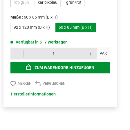
rot/grün
karibikblau
grün/rot
(Diese Option ist zurzeit nicht verfügbar.)
Maße
: 60 x 85 mm (B x H)
92 x 120 mm (B x H)
60 x 85 mm (B x H)
Verfügbar in 5–7 Werktagen
Produk
PAK
ZUM WARENKORB HINZUFÜGEN
MERKEN
VERGLEICHEN
Herstellerinformationen