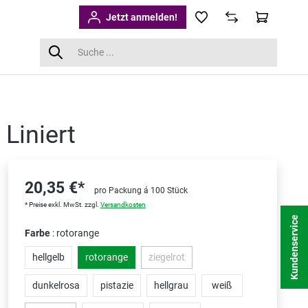
Jetzt anmelden!
Liniert
20,35 €*
pro Packung á 100 Stück
* Preise exkl. MwSt. zzgl.
Versandkosten
Kundenservice
Farbe
: rotorange
hellgelb
rotorange
ziegelrot
(Diese Option ist zurzeit nicht verfügba
dunkelrosa
pistazie
hellgrau
weiß