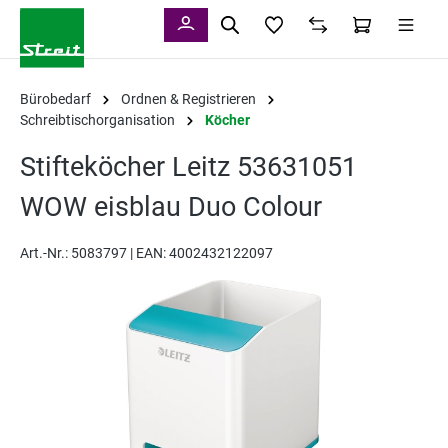
alt springen
Bürobedarf
Ordnen & Registrieren
Schreibtischorganisation
Köcher
Stifteköcher Leitz 53631051
WOW eisblau Duo Colour
Art.-Nr.:
5083797 |
EAN: 4002432122097
Bildergalerie überspringen