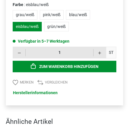
Farbe
: eisblau/weiß
grau/weiß
pink/weiß
blau/weiß
eisblau/weiß
grün/weiß
Verfügbar in 5–7 Werktagen
Prod
ST
ZUM WARENKORB HINZUFÜGEN
MERKEN
VERGLEICHEN
Herstellerinformationen
Ähnliche Artikel