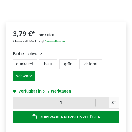
3,79 €*
pro Stück
* Preise exkl. MwSt. zzgl.
Versandkosten
Farbe
: schwarz
dunkelrot
blau
grün
lichtgrau
schwarz
Verfügbar in 5–7 Werktagen
Prod
ST
ZUM WARENKORB HINZUFÜGEN