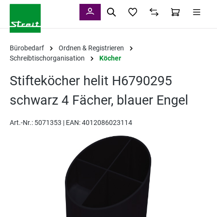
alt springen
Bürobedarf
Ordnen & Registrieren
Schreibtischorganisation
Köcher
Stifteköcher helit H6790295
schwarz 4 Fächer, blauer Engel
Art.-Nr.:
5071353 |
EAN: 4012086023114
Bildergalerie überspringen