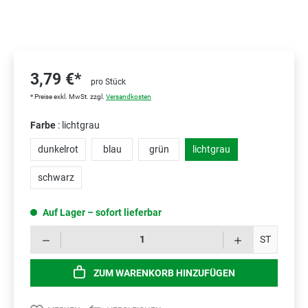
3,79 €*
pro Stück
* Preise exkl. MwSt. zzgl.
Versandkosten
Farbe
: lichtgrau
dunkelrot
blau
grün
lichtgrau
schwarz
Auf Lager – sofort lieferbar
Prod
ST
ZUM WARENKORB HINZUFÜGEN