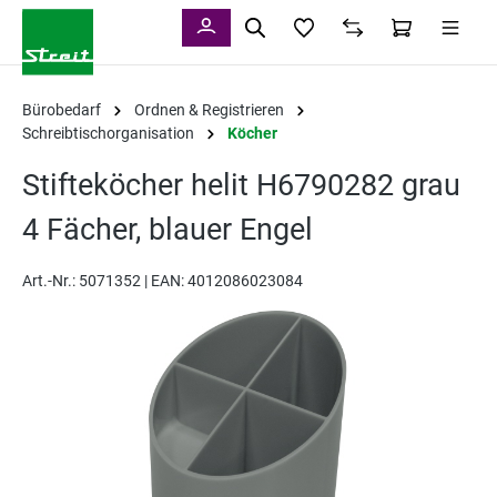
alt springen
Bürobedarf
Ordnen & Registrieren
Schreibtischorganisation
Köcher
Stifteköcher helit H6790282 grau
4 Fächer, blauer Engel
Art.-Nr.:
5071352 |
EAN: 4012086023084
Bildergalerie überspringen