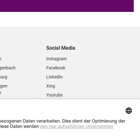
Social Media
e
Instagram
genbach
Facebook
burg
LinkedIn
ngen-
Xing
n
Youtube