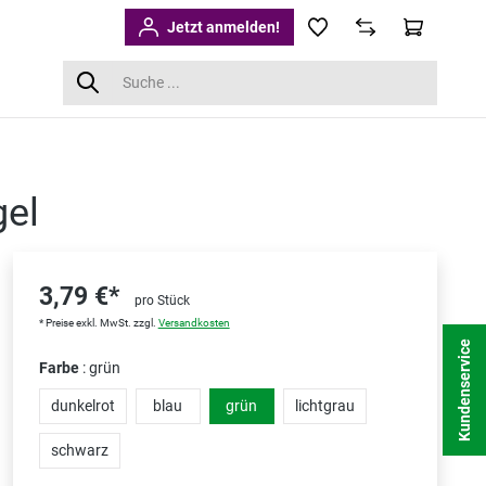
Jetzt anmelden!
gel
3,79 €*
pro Stück
* Preise exkl. MwSt. zzgl.
Versandkosten
Kundenservice
Farbe
: grün
dunkelrot
blau
grün
lichtgrau
schwarz