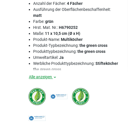
Anzahl der Fächer:
4 Fächer
Ausführung der Oberflächenbeschaffenheit:
matt
Farbe:
grün
Hrst. Mat. Nr.:
H6790252
Maße:
11 x 10,5 cm (Ø x H)
Produkt-Name:
Multiköcher
Produkt-Typbezeichnung:
the green cross
Produkttypbezeichnung:
the green cross
Umweltartikel:
Ja
Werbliche Produkttypbezeichnung:
Stifteköcher
the green cross
Alle anzeigen