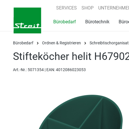
springen
Zur Hauptnavigation springen
SERVICES
SHOP
UNTERNEHME
Bürobedarf
Bürotechnik
Büro
Bürobedarf
Ordnen & Registrieren
Schreibtischorganisat
Stifteköcher helit H6790
Art.-Nr.:
5071354 |
EAN: 4012086023053
Bildergalerie überspringen