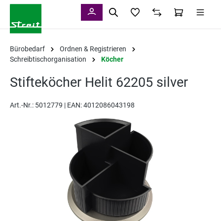
alt springen
Bürobedarf
Ordnen & Registrieren
Schreibtischorganisation
Köcher
Stifteköcher Helit 62205 silver
Art.-Nr.:
5012779 |
EAN: 4012086043198
Bildergalerie überspringen