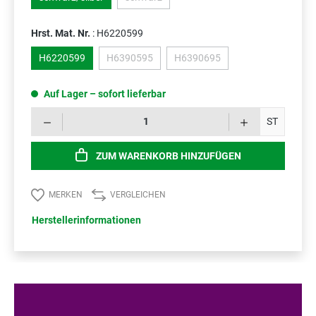
(Diese Option ist zurzeit nicht verfügbar.)
Hrst. Mat. Nr.
: H6220599
H6220599
H6390595
H6390695
(Diese Option ist zurzeit nicht verfügbar.)
(Diese Option ist zurzeit nicht v
Auf Lager – sofort lieferbar
Prod
ST
ZUM WARENKORB HINZUFÜGEN
MERKEN
VERGLEICHEN
Herstellerinformationen