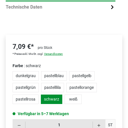
Technische Daten
7,09 €*
pro Stück
* Preise exkl. MwSt. zzgl.
Versandkosten
Farbe
: schwarz
dunkelgrau
pastellblau
pastellgelb
pastellgrün
pastelllila
pastellorange
pastellrosa
schwarz
weiß
Verfügbar in 5–7 Werktagen
Prod
ST